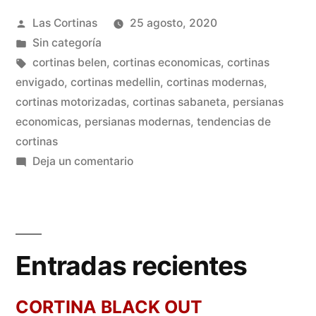
Publicada
Las Cortinas
25 agosto, 2020
por
Publicada
Sin categoría
en
Etiquetas:
cortinas belen
,
cortinas economicas
,
cortinas
envigado
,
cortinas medellin
,
cortinas modernas
,
cortinas motorizadas
,
cortinas sabaneta
,
persianas
economicas
,
persianas modernas
,
tendencias de
cortinas
en
Deja un comentario
CORTINAS
MODERNAS
Entradas recientes
CORTINA BLACK OUT