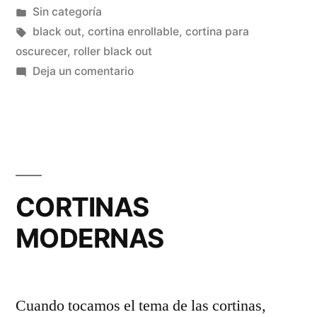
por
Publicada
Sin categoría
en
Etiquetas:
black out
,
cortina enrollable
,
cortina para
oscurecer
,
roller black out
en
Deja un comentario
CORTINA
BLACK
OUT
CORTINAS
MODERNAS
Cuando tocamos el tema de las cortinas,