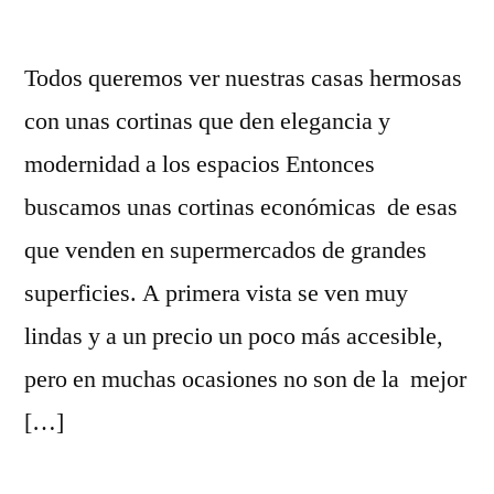
Todos queremos ver nuestras casas hermosas
con unas cortinas que den elegancia y
modernidad a los espacios Entonces
buscamos unas cortinas económicas de esas
que venden en supermercados de grandes
superficies. A primera vista se ven muy
lindas y a un precio un poco más accesible,
pero en muchas ocasiones no son de la mejor
[…]