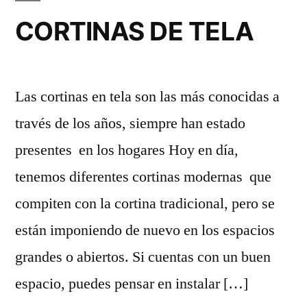
CORTINAS DE TELA
Las cortinas en tela son las más conocidas a
través de los años, siempre han estado
presentes en los hogares Hoy en día,
tenemos diferentes cortinas modernas que
compiten con la cortina tradicional, pero se
están imponiendo de nuevo en los espacios
grandes o abiertos. Si cuentas con un buen
espacio, puedes pensar en instalar […]