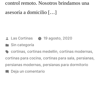
control remoto. Nosotros brindamos una
asesoría a domicilio […]
Publicada
Las Cortinas
19 agosto, 2020
por
Publicada
Sin categoría
en
Etiquetas:
cortinas
,
cortinas medellin
,
cortinas modernas
,
cortinas para cocina
,
cortinas para sala
,
persianas
,
persianas modernas
,
persianas para dormitorio
en
Deja un comentario
CORTINAS
EN
MEDELLIN