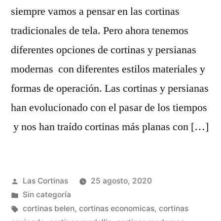
siempre vamos a pensar en las cortinas
tradicionales de tela. Pero ahora tenemos
diferentes opciones de cortinas y persianas
modernas con diferentes estilos materiales y
formas de operación. Las cortinas y persianas
han evolucionado con el pasar de los tiempos
y nos han traído cortinas más planas con […]
Publicada
Las Cortinas
25 agosto, 2020
por
Publicada
Sin categoría
en
Etiquetas:
cortinas belen
,
cortinas economicas
,
cortinas