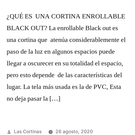
¿QUÉ ES UNA CORTINA ENROLLABLE
BLACK OUT? La enrollable Black out es
una cortina que atenúa considerablemente el
paso de la luz en algunos espacios puede
llegar a oscurecer en su totalidad el espacio,
pero esto depende de las características del
lugar. La tela más usada es la de PVC, Esta
no deja pasar la […]
Publicada
Las Cortinas
26 agosto, 2020