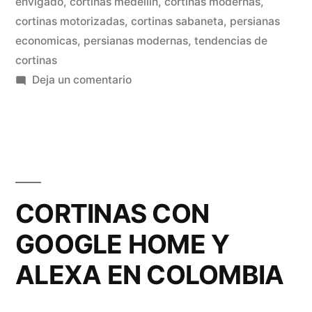
envigado
,
cortinas medellin
,
cortinas modernas
,
cortinas motorizadas
,
cortinas sabaneta
,
persianas
economicas
,
persianas modernas
,
tendencias de
cortinas
en
Deja un comentario
CORTINAS
MODERNAS
CORTINAS CON
GOOGLE HOME Y
ALEXA EN COLOMBIA